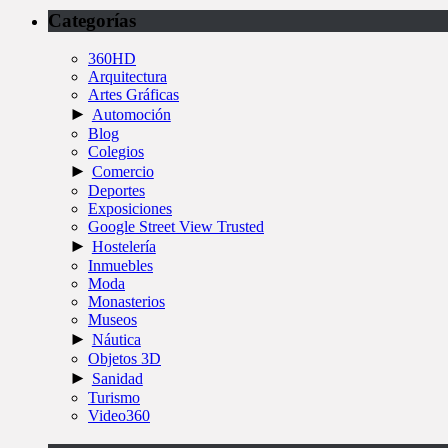
Categorías
360HD
Arquitectura
Artes Gráficas
►
Automoción
Blog
Colegios
►
Comercio
Deportes
Exposiciones
Google Street View Trusted
►
Hostelería
Inmuebles
Moda
Monasterios
Museos
►
Náutica
Objetos 3D
►
Sanidad
Turismo
Video360