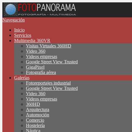
Navegación
Inicio
Servicios
Multimedia 360VR
Visitas Virtuales 360HD
Video 360
Videos empresas
Google Street View Trusted
GigaPixel
Fotografía aérea
Galerías
Fotoreportajes industrial
Google Street View Trusted
Video 360
Videos empresas
360HD
Arquitectura
Automoción
Comercio
Hostelería
Náutica