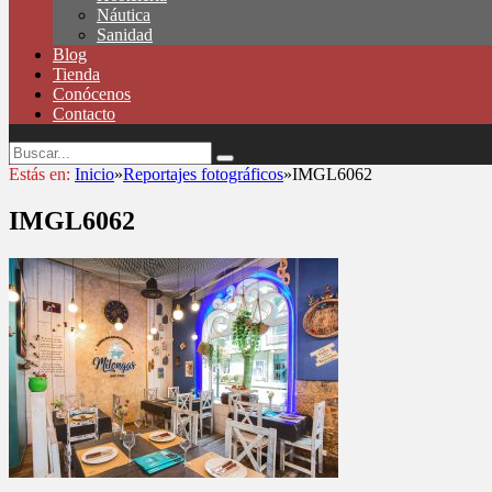
Náutica
Sanidad
Blog
Tienda
Conócenos
Contacto
Estás en:
Inicio
»
Reportajes fotográficos
»
IMGL6062
IMGL6062