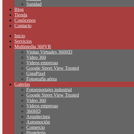
Sanidad
Blog
Tienda
Conócenos
Contacto
Inicio
Servicios
Multimedia 360VR
Visitas Virtuales 360HD
Video 360
Videos empresas
Google Street View Trusted
GigaPixel
Fotografía aérea
Galerías
Fotoreportajes industrial
Google Street View Trusted
Video 360
Videos empresas
360HD
Arquitectura
Automoción
Comercio
Hostelería