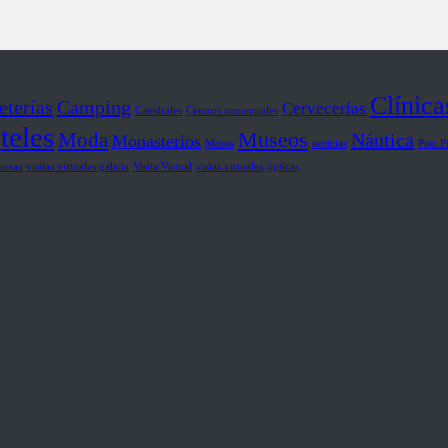
Clínica
eterías
Camping
Cervecerías
Catedrales
Centros comerciales
teles
Museos
Moda
Náutica
Monasterios
Motos
noticias
Piso P
resas
visitas virtuales galicia
Visita Virtual
vistas virtuales
ópticas