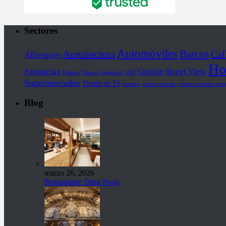
Sectores
Automóviles
Barcos
Arquitectura
Caf
Albergues
Ho
Farmacias
Google Street View
Fisterra
Fitness
Gigapixel
GIM
Supermercados
Tienda de Té
turismo
visitas virtuales
visitas virtuales emp
Blog
marzo 26, 2026
Restaurante Terra Nosa