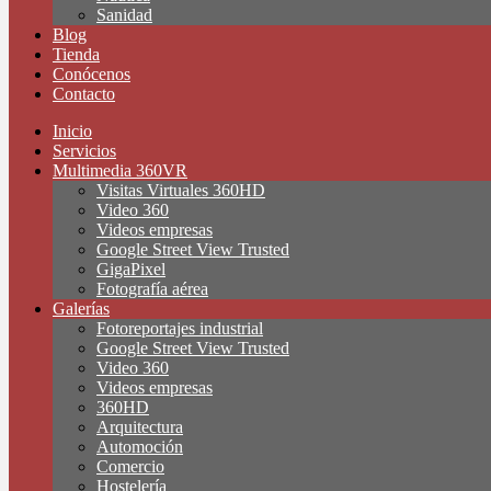
Sanidad
Blog
Tienda
Conócenos
Contacto
Inicio
Servicios
Multimedia 360VR
Visitas Virtuales 360HD
Video 360
Videos empresas
Google Street View Trusted
GigaPixel
Fotografía aérea
Galerías
Fotoreportajes industrial
Google Street View Trusted
Video 360
Videos empresas
360HD
Arquitectura
Automoción
Comercio
Hostelería