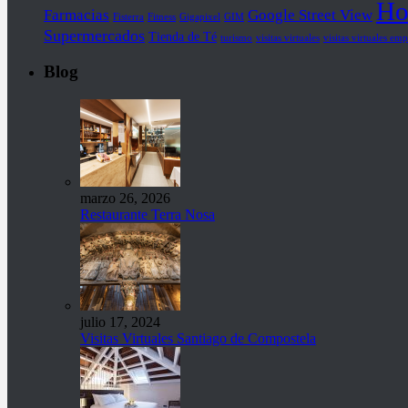
Ho
Farmacias
Google Street View
Fisterra
Fitness
Gigapixel
GIM
Supermercados
Tienda de Té
turismo
visitas virtuales
visitas virtuales emp
Blog
marzo 26, 2026
Restaurante Terra Nosa
julio 17, 2024
Visitas Virtuales Santiago de Compostela