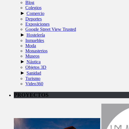
Blog
Colegios
►
Comercio
Deportes
Exposiciones
Google Street View Trusted
►
Hostelería
Inmuebles
Moda
Monasterios
Museos
►
Náutica
Objetos 3D
►
Sanidad
Turismo
Video360
PROYECTOS