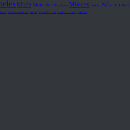
teles
Museos
Moda
Náutica
Monasterios
Motos
noticias
Piso P
resas
visitas virtuales galicia
Visita Virtual
vistas virtuales
ópticas