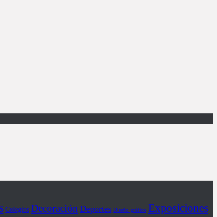
s
Exposiciones
Decoración
Deportes
Colegios
Diseño gráfico