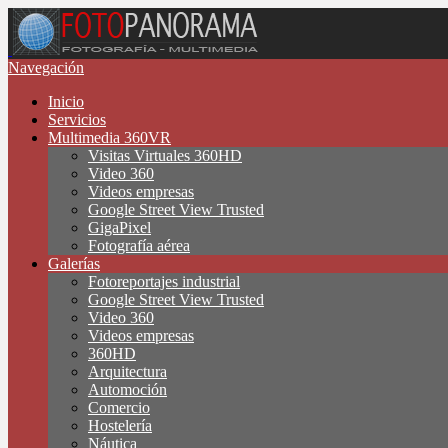
Navegación
Inicio
Servicios
Multimedia 360VR
Visitas Virtuales 360HD
Video 360
Videos empresas
Google Street View Trusted
GigaPixel
Fotografía aérea
Galerías
Fotoreportajes industrial
Google Street View Trusted
Video 360
Videos empresas
360HD
Arquitectura
Automoción
Comercio
Hostelería
Náutica