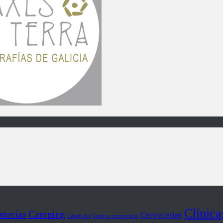
Clínica
eterías
Camping
Cervecerías
Catedrales
Centros comerciales