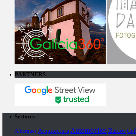
PARTNERS
Sectores
Automóviles
Barcos
Arquitectura
Caf
Albergues