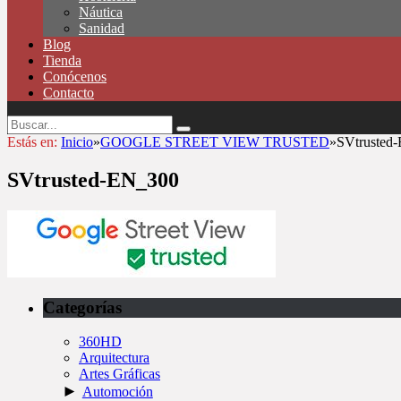
Náutica
Sanidad
Blog
Tienda
Conócenos
Contacto
Estás en:
Inicio
»
GOOGLE STREET VIEW TRUSTED
»
SVtrusted
SVtrusted-EN_300
Categorías
360HD
Arquitectura
Artes Gráficas
►
Automoción