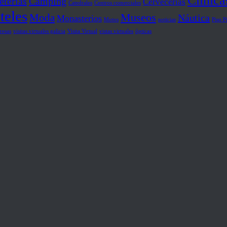
Clínica
eterías
Camping
Cervecerías
Catedrales
Centros comerciales
teles
Museos
Moda
Náutica
Monasterios
Motos
noticias
Piso P
resas
visitas virtuales galicia
Visita Virtual
vistas virtuales
ópticas