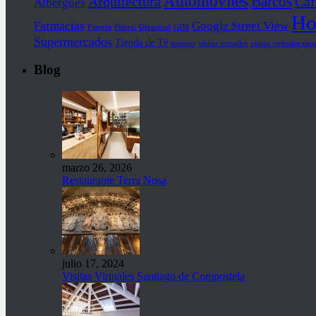
Automóviles
Barcos
Arquitectura
Caf
Albergues
Ho
Farmacias
Google Street View
Fisterra
Fitness
Gigapixel
GIM
Supermercados
Tienda de Té
turismo
visitas virtuales
visitas virtuales emp
Blog
marzo 26, 2026
Restaurante Terra Nosa
julio 17, 2024
Visitas Virtuales Santiago de Compostela