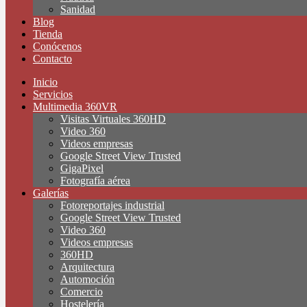
Sanidad
Blog
Tienda
Conócenos
Contacto
Inicio
Servicios
Multimedia 360VR
Visitas Virtuales 360HD
Video 360
Videos empresas
Google Street View Trusted
GigaPixel
Fotografía aérea
Galerías
Fotoreportajes industrial
Google Street View Trusted
Video 360
Videos empresas
360HD
Arquitectura
Automoción
Comercio
Hostelería