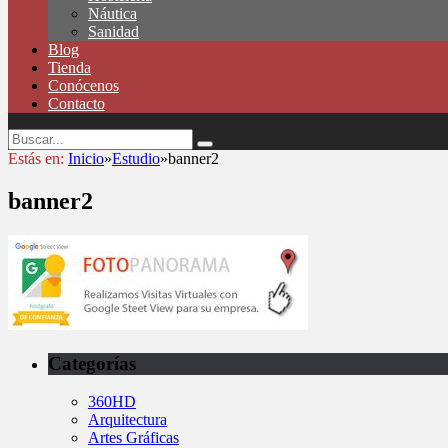
Náutica
Sanidad
Blog
Tienda
Conócenos
Contacto
Estás en:
Inicio
»
Estudio
»
banner2
banner2
Categorías
360HD
Arquitectura
Artes Gráficas