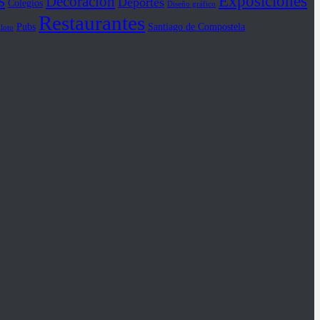
s
Exposiciones
Decoración
Deportes
Colegios
Diseño gráfico
Restaurantes
Pubs
Santiago de Compostela
iloto