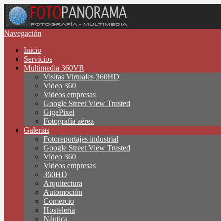
Navegación
Inicio
Servicios
Multimedia 360VR
Visitas Virtuales 360HD
Video 360
Videos empresas
Google Street View Trusted
GigaPixel
Fotografía aérea
Galerías
Fotoreportajes industrial
Google Street View Trusted
Video 360
Videos empresas
360HD
Arquitectura
Automoción
Comercio
Hostelería
Náutica