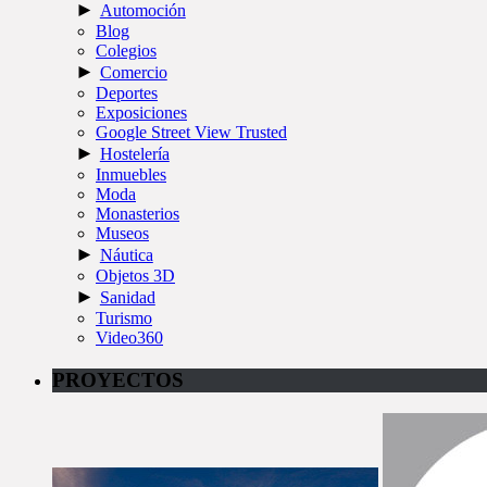
►
Automoción
Blog
Colegios
►
Comercio
Deportes
Exposiciones
Google Street View Trusted
►
Hostelería
Inmuebles
Moda
Monasterios
Museos
►
Náutica
Objetos 3D
►
Sanidad
Turismo
Video360
PROYECTOS