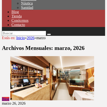
Náutica
Sanidad
Blog
Tienda
Conócenos
Contacto
Estás en:
Inicio
»
2026
»
marzo
Archivos Mensuales:
marzo, 2026
Blog
marzo 26, 2026