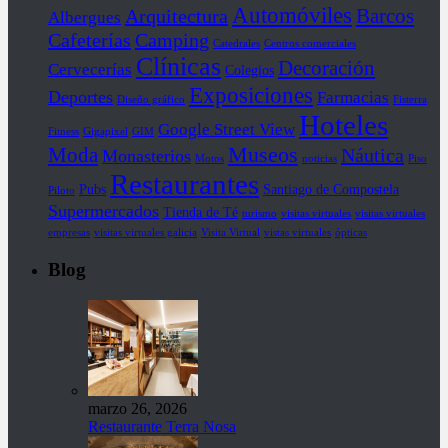
Automóviles
Barcos
Arquitectura
Albergues
Cafeterías
Camping
Catedrales
Centros comerciales
Clínicas
Decoración
Cervecerías
Colegios
Exposiciones
Deportes
Farmacias
Diseño gráfico
Fisterra
Hoteles
Google Street View
Fitness
Gigapixel
GIM
Museos
Moda
Náutica
Monasterios
Motos
noticias
Piso
Restaurantes
Pubs
Santiago de Compostela
Piloto
Supermercados
Tienda de Té
turismo
visitas virtuales
visitas virtuales
empresas
visitas virtuales galicia
Visita Virtual
vistas virtuales
ópticas
Blog
marzo 26, 2026
Restaurante Terra Nosa