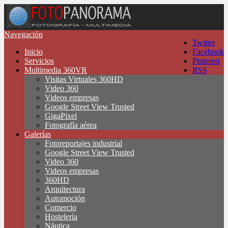
Navegación
Twitter
Inicio
Facebook
Servicios
Pinterest
Multimedia 360VR
RSS
Visitas Virtuales 360HD
Video 360
Videos empresas
Google Street View Trusted
GigaPixel
Fotografía aérea
Galerías
Fotoreportajes industrial
Google Street View Trusted
Video 360
Videos empresas
360HD
Arquitectura
Automoción
Comercio
Hostelería
Náutica