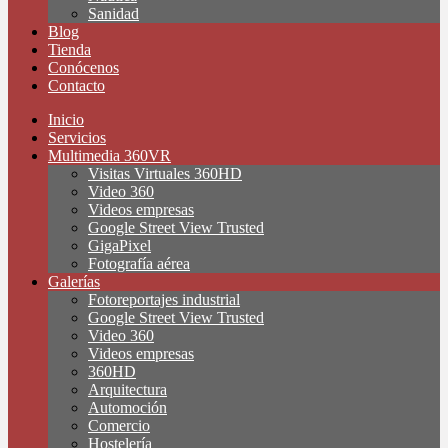
Sanidad
Blog
Tienda
Conócenos
Contacto
Inicio
Servicios
Multimedia 360VR
Visitas Virtuales 360HD
Video 360
Videos empresas
Google Street View Trusted
GigaPixel
Fotografía aérea
Galerías
Fotoreportajes industrial
Google Street View Trusted
Video 360
Videos empresas
360HD
Arquitectura
Automoción
Comercio
Hostelería