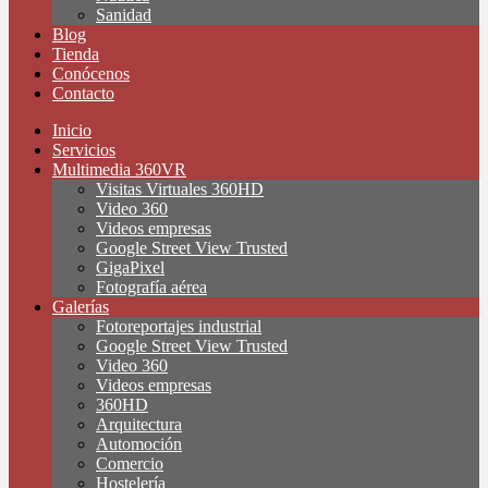
Sanidad
Blog
Tienda
Conócenos
Contacto
Inicio
Servicios
Multimedia 360VR
Visitas Virtuales 360HD
Video 360
Videos empresas
Google Street View Trusted
GigaPixel
Fotografía aérea
Galerías
Fotoreportajes industrial
Google Street View Trusted
Video 360
Videos empresas
360HD
Arquitectura
Automoción
Comercio
Hostelería