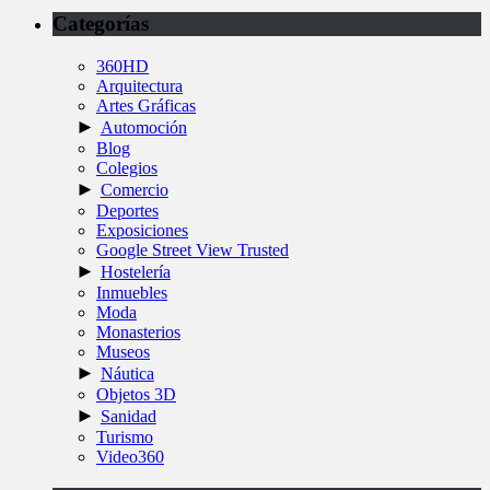
Categorías
360HD
Arquitectura
Artes Gráficas
►
Automoción
Blog
Colegios
►
Comercio
Deportes
Exposiciones
Google Street View Trusted
►
Hostelería
Inmuebles
Moda
Monasterios
Museos
►
Náutica
Objetos 3D
►
Sanidad
Turismo
Video360