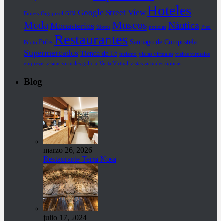
Hoteles
Google Street View
Fitness
Gigapixel
GIM
Museos
Moda
Náutica
Monasterios
Motos
noticias
Piso
Restaurantes
Pubs
Santiago de Compostela
Piloto
Supermercados
Tienda de Té
turismo
visitas virtuales
visitas virtuales
empresas
visitas virtuales galicia
Visita Virtual
vistas virtuales
ópticas
Blog
marzo 26, 2026
Restaurante Terra Nosa
julio 17, 2024