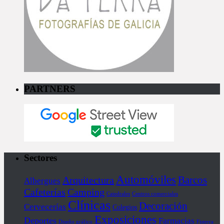
PARTNERS
Sectores
Automóviles
Barcos
Arquitectura
Albergues
Cafeterías
Camping
Catedrales
Centros comerciales
Clínicas
Decoración
Cervecerías
Colegios
Exposiciones
Deportes
Farmacias
Diseño gráfico
Fisterra