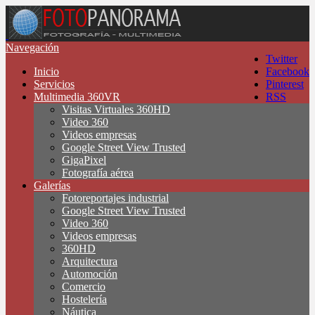
Navegación
Twitter
Inicio
Facebook
Servicios
Pinterest
Multimedia 360VR
RSS
Visitas Virtuales 360HD
Video 360
Videos empresas
Google Street View Trusted
GigaPixel
Fotografía aérea
Galerías
Fotoreportajes industrial
Google Street View Trusted
Video 360
Videos empresas
360HD
Arquitectura
Automoción
Comercio
Hostelería
Náutica