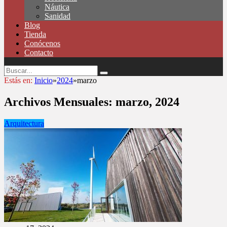
Náutica
Sanidad
Blog
Tienda
Conócenos
Contacto
Estás en:
Inicio
»
2024
»
marzo
Archivos Mensuales:
marzo, 2024
Arquitectura