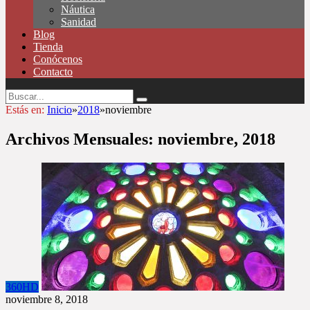
Náutica
Sanidad
Blog
Tienda
Conócenos
Contacto
Estás en:
Inicio
»
2018
»
noviembre
Archivos Mensuales:
noviembre, 2018
360HD
noviembre 8, 2018