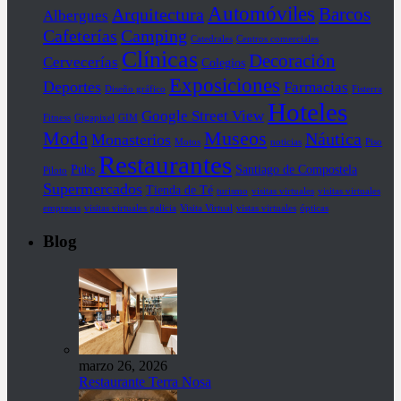
Automóviles
Barcos
Arquitectura
Albergues
Cafeterías
Camping
Catedrales
Centros comerciales
Clínicas
Decoración
Cervecerías
Colegios
Exposiciones
Deportes
Farmacias
Diseño gráfico
Fisterra
Hoteles
Google Street View
Fitness
Gigapixel
GIM
Museos
Moda
Náutica
Monasterios
Motos
noticias
Piso
Restaurantes
Pubs
Santiago de Compostela
Piloto
Supermercados
Tienda de Té
turismo
visitas virtuales
visitas virtuales
empresas
visitas virtuales galicia
Visita Virtual
vistas virtuales
ópticas
Blog
marzo 26, 2026
Restaurante Terra Nosa