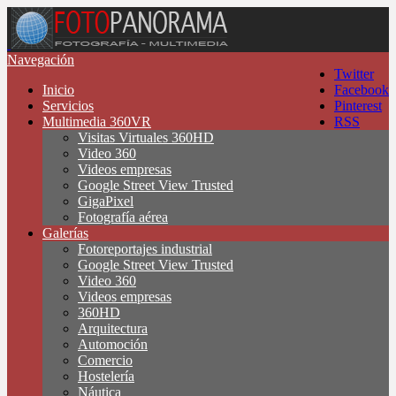
Navegación
Twitter
Inicio
Facebook
Servicios
Pinterest
Multimedia 360VR
RSS
Visitas Virtuales 360HD
Video 360
Videos empresas
Google Street View Trusted
GigaPixel
Fotografía aérea
Galerías
Fotoreportajes industrial
Google Street View Trusted
Video 360
Videos empresas
360HD
Arquitectura
Automoción
Comercio
Hostelería
Náutica