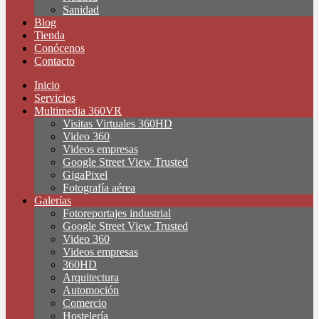
Sanidad
Blog
Tienda
Conócenos
Contacto
Inicio
Servicios
Multimedia 360VR
Visitas Virtuales 360HD
Video 360
Videos empresas
Google Street View Trusted
GigaPixel
Fotografía aérea
Galerías
Fotoreportajes industrial
Google Street View Trusted
Video 360
Videos empresas
360HD
Arquitectura
Automoción
Comercio
Hostelería