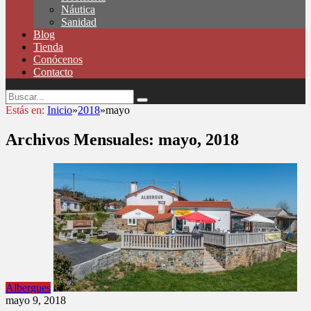
Náutica
Sanidad
Blog
Tienda
Conócenos
Contacto
Estás en:
Inicio
»
2018
»
mayo
Archivos Mensuales:
mayo, 2018
Albergues
mayo 9, 2018