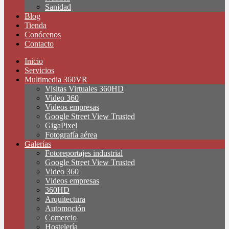
Sanidad
Blog
Tienda
Conócenos
Contacto
Inicio
Servicios
Multimedia 360VR
Visitas Virtuales 360HD
Video 360
Videos empresas
Google Street View Trusted
GigaPixel
Fotografía aérea
Galerías
Fotoreportajes industrial
Google Street View Trusted
Video 360
Videos empresas
360HD
Arquitectura
Automoción
Comercio
Hostelería