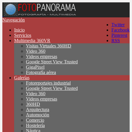
Navegación
Twitter
Inicio
Facebook
Servicios
Pinterest
Multimedia 360VR
RSS
Visitas Virtuales 360HD
Video 360
Videos empresas
Google Street View Trusted
GigaPixel
Fotografía aérea
Galerías
Fotoreportajes industrial
Google Street View Trusted
Video 360
Videos empresas
360HD
Arquitectura
Automoción
Comercio
Hostelería
Náutica