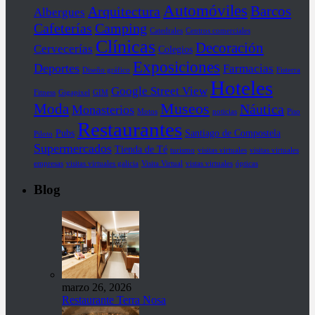
Automóviles
Barcos
Arquitectura
Albergues
Cafeterías
Camping
Catedrales
Centros comerciales
Clínicas
Decoración
Cervecerías
Colegios
Exposiciones
Deportes
Farmacias
Diseño gráfico
Fisterra
Hoteles
Google Street View
Fitness
Gigapixel
GIM
Museos
Moda
Náutica
Monasterios
Motos
noticias
Piso
Restaurantes
Pubs
Santiago de Compostela
Piloto
Supermercados
Tienda de Té
turismo
visitas virtuales
visitas virtuales
empresas
visitas virtuales galicia
Visita Virtual
vistas virtuales
ópticas
Blog
marzo 26, 2026
Restaurante Terra Nosa