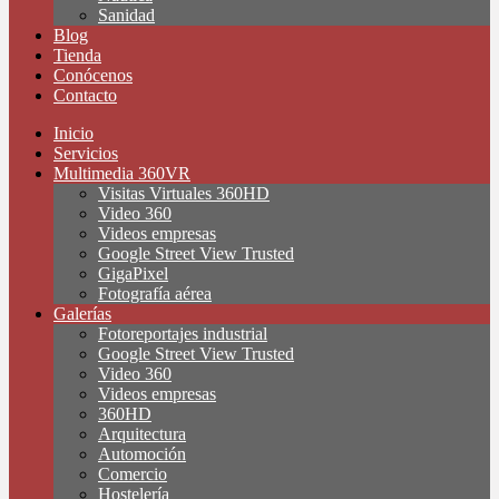
Sanidad
Blog
Tienda
Conócenos
Contacto
Inicio
Servicios
Multimedia 360VR
Visitas Virtuales 360HD
Video 360
Videos empresas
Google Street View Trusted
GigaPixel
Fotografía aérea
Galerías
Fotoreportajes industrial
Google Street View Trusted
Video 360
Videos empresas
360HD
Arquitectura
Automoción
Comercio
Hostelería