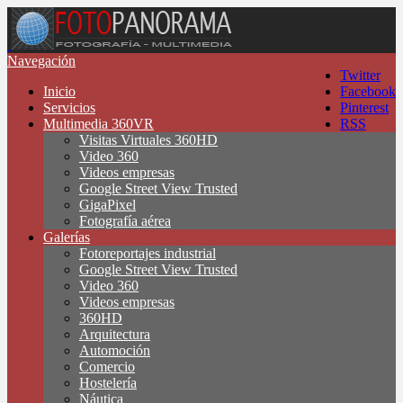
Navegación
Twitter
Inicio
Facebook
Servicios
Pinterest
Multimedia 360VR
RSS
Visitas Virtuales 360HD
Video 360
Videos empresas
Google Street View Trusted
GigaPixel
Fotografía aérea
Galerías
Fotoreportajes industrial
Google Street View Trusted
Video 360
Videos empresas
360HD
Arquitectura
Automoción
Comercio
Hostelería
Náutica