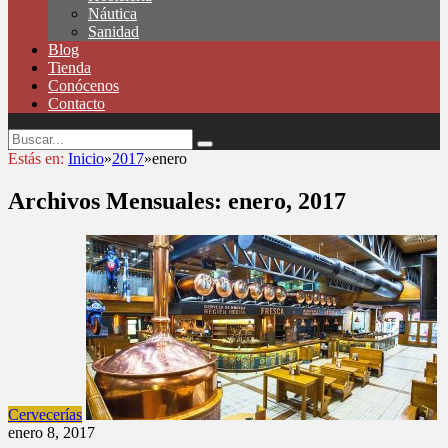
Náutica
Sanidad
Blog
Tienda
Conócenos
Contacto
Estás en:
Inicio
»
2017
»
enero
Archivos Mensuales:
enero, 2017
Cervecerías
enero 8, 2017