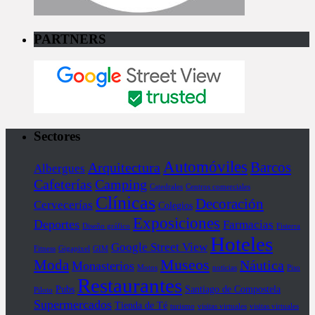
PARTNERS
Sectores
Automóviles
Barcos
Arquitectura
Albergues
Cafeterías
Camping
Catedrales
Centros comerciales
Clínicas
Decoración
Cervecerías
Colegios
Exposiciones
Deportes
Farmacias
Diseño gráfico
Fisterra
Hoteles
Google Street View
Fitness
Gigapixel
GIM
Museos
Moda
Náutica
Monasterios
Motos
noticias
Piso
Restaurantes
Pubs
Santiago de Compostela
Piloto
Supermercados
Tienda de Té
turismo
visitas virtuales
visitas virtuales