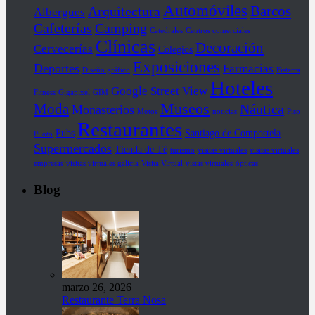
Automóviles
Barcos
Arquitectura
Albergues
Cafeterías
Camping
Catedrales
Centros comerciales
Clínicas
Decoración
Cervecerías
Colegios
Exposiciones
Deportes
Farmacias
Diseño gráfico
Fisterra
Hoteles
Google Street View
Fitness
Gigapixel
GIM
Museos
Moda
Náutica
Monasterios
Motos
noticias
Piso
Restaurantes
Pubs
Santiago de Compostela
Piloto
Supermercados
Tienda de Té
turismo
visitas virtuales
visitas virtuales
empresas
visitas virtuales galicia
Visita Virtual
vistas virtuales
ópticas
Blog
marzo 26, 2026
Restaurante Terra Nosa