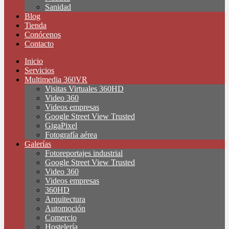
Sanidad
Blog
Tienda
Conócenos
Contacto
Inicio
Servicios
Multimedia 360VR
Visitas Virtuales 360HD
Video 360
Videos empresas
Google Street View Trusted
GigaPixel
Fotografía aérea
Galerías
Fotoreportajes industrial
Google Street View Trusted
Video 360
Videos empresas
360HD
Arquitectura
Automoción
Comercio
Hostelería