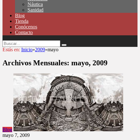
Náutica
Sanidad
Blog
Tienda
Conócenos
Contacto
Estás en:
Inicio
»
2009
»
mayo
Archivos Mensuales:
mayo, 2009
Blog
mayo 7, 2009