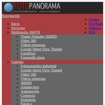
Navegación
Twitter
Inicio
Facebook
Servicios
Pinterest
Multimedia 360VR
RSS
Visitas Virtuales 360HD
Video 360
Videos empresas
Google Street View Trusted
GigaPixel
Fotografía aérea
Galerías
Fotoreportajes industrial
Google Street View Trusted
Video 360
Videos empresas
360HD
Arquitectura
Automoción
Comercio
Hostelería
Náutica