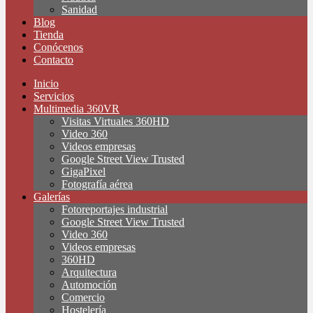
Sanidad
Blog
Tienda
Conócenos
Contacto
Inicio
Servicios
Multimedia 360VR
Visitas Virtuales 360HD
Video 360
Videos empresas
Google Street View Trusted
GigaPixel
Fotografía aérea
Galerías
Fotoreportajes industrial
Google Street View Trusted
Video 360
Videos empresas
360HD
Arquitectura
Automoción
Comercio
Hostelería