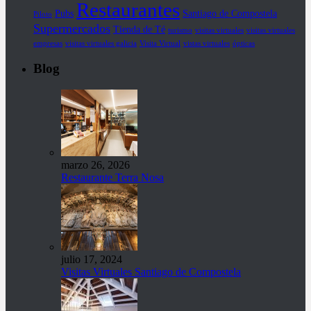
Restaurantes
Pubs
Santiago de Compostela
Piloto
Supermercados
Tienda de Té
turismo
visitas virtuales
visitas virtuales
empresas
visitas virtuales galicia
Visita Virtual
vistas virtuales
ópticas
Blog
marzo 26, 2026
Restaurante Terra Nosa
julio 17, 2024
Visitas Virtuales Santiago de Compostela