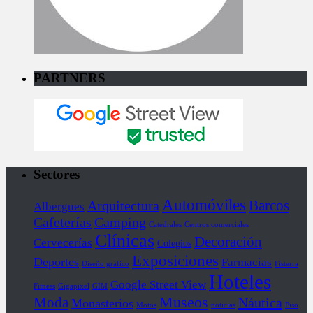
PARTNERS
Sectores
Automóviles
Barcos
Arquitectura
Albergues
Cafeterías
Camping
Catedrales
Centros comerciales
Clínicas
Decoración
Cervecerías
Colegios
Exposiciones
Deportes
Farmacias
Diseño gráfico
Fisterra
Hoteles
Google Street View
Fitness
Gigapixel
GIM
Museos
Moda
Náutica
Monasterios
Motos
noticias
Piso