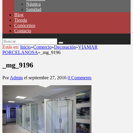
Náutica
Sanidad
Blog
Tienda
Conócenos
Contacto
Estás en:
Inicio
»
Comercio
»
Decoración
»
VIAMAR
PORCELANOSA
»
_mg_9196
_mg_9196
Por
Admin
el
septiembre 27, 2016
0 Comments