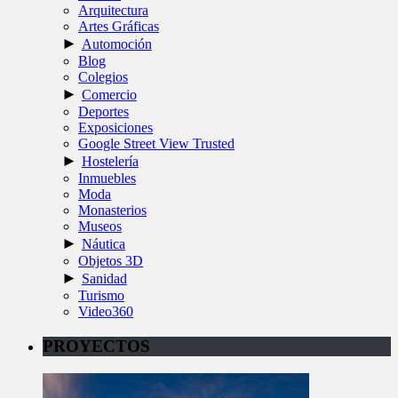
Arquitectura
Artes Gráficas
►
Automoción
Blog
Colegios
►
Comercio
Deportes
Exposiciones
Google Street View Trusted
►
Hostelería
Inmuebles
Moda
Monasterios
Museos
►
Náutica
Objetos 3D
►
Sanidad
Turismo
Video360
PROYECTOS