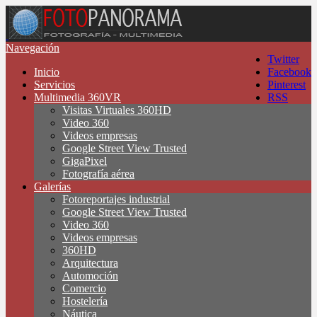
Navegación
Twitter
Inicio
Facebook
Servicios
Pinterest
Multimedia 360VR
RSS
Visitas Virtuales 360HD
Video 360
Videos empresas
Google Street View Trusted
GigaPixel
Fotografía aérea
Galerías
Fotoreportajes industrial
Google Street View Trusted
Video 360
Videos empresas
360HD
Arquitectura
Automoción
Comercio
Hostelería
Náutica