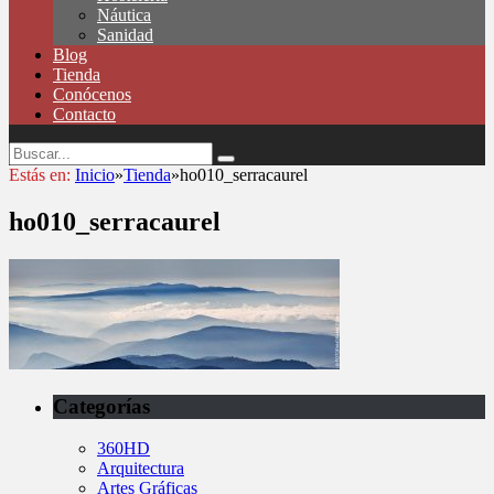
Náutica
Sanidad
Blog
Tienda
Conócenos
Contacto
Estás en:
Inicio
»
Tienda
»
ho010_serracaurel
ho010_serracaurel
Categorías
360HD
Arquitectura
Artes Gráficas