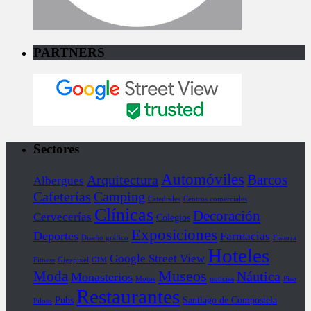
PARTNERS
Sectores
Automóviles
Barcos
Arquitectura
Albergues
Cafeterías
Camping
Catedrales
Centros comerciales
Clínicas
Decoración
Cervecerías
Colegios
Exposiciones
Deportes
Farmacias
Diseño gráfico
Fisterra
Hoteles
Google Street View
Fitness
Gigapixel
GIM
Museos
Moda
Náutica
Monasterios
Motos
noticias
Piso
Restaurantes
Pubs
Santiago de Compostela
Piloto