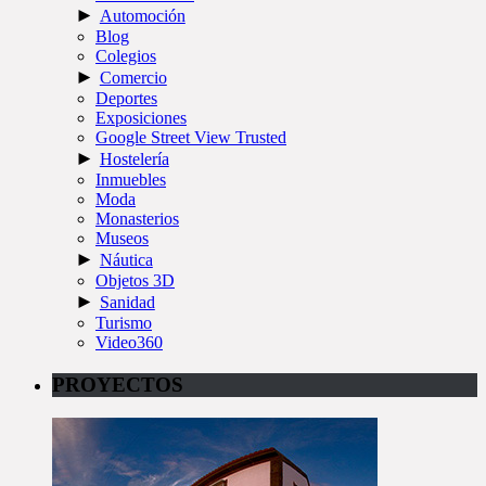
►
Automoción
Blog
Colegios
►
Comercio
Deportes
Exposiciones
Google Street View Trusted
►
Hostelería
Inmuebles
Moda
Monasterios
Museos
►
Náutica
Objetos 3D
►
Sanidad
Turismo
Video360
PROYECTOS