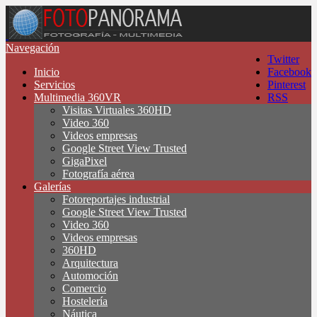
Navegación
Twitter
Inicio
Facebook
Servicios
Pinterest
Multimedia 360VR
RSS
Visitas Virtuales 360HD
Video 360
Videos empresas
Google Street View Trusted
GigaPixel
Fotografía aérea
Galerías
Fotoreportajes industrial
Google Street View Trusted
Video 360
Videos empresas
360HD
Arquitectura
Automoción
Comercio
Hostelería
Náutica