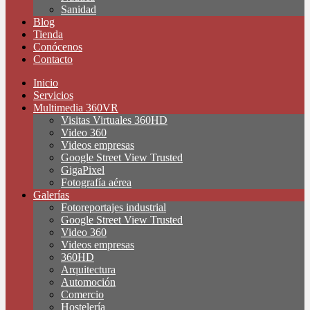
Sanidad
Blog
Tienda
Conócenos
Contacto
Inicio
Servicios
Multimedia 360VR
Visitas Virtuales 360HD
Video 360
Videos empresas
Google Street View Trusted
GigaPixel
Fotografía aérea
Galerías
Fotoreportajes industrial
Google Street View Trusted
Video 360
Videos empresas
360HD
Arquitectura
Automoción
Comercio
Hostelería