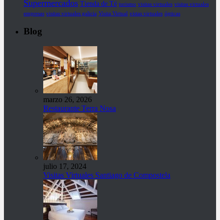
Supermercados
Tienda de Té
turismo
visitas virtuales
visitas virtuales
empresas
visitas virtuales galicia
Visita Virtual
vistas virtuales
ópticas
Blog
marzo 26, 2026
Restaurante Terra Nosa
julio 17, 2024
Visitas Virtuales Santiago de Compostela