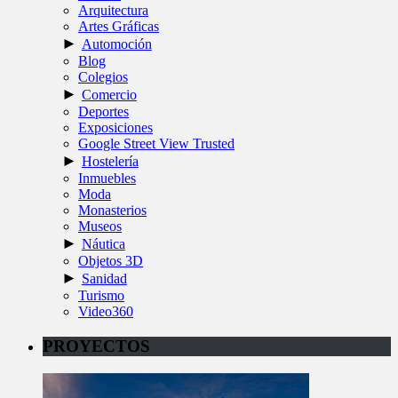
Arquitectura
Artes Gráficas
►
Automoción
Blog
Colegios
►
Comercio
Deportes
Exposiciones
Google Street View Trusted
►
Hostelería
Inmuebles
Moda
Monasterios
Museos
►
Náutica
Objetos 3D
►
Sanidad
Turismo
Video360
PROYECTOS