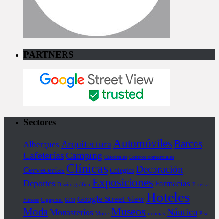
PARTNERS
Sectores
Automóviles
Barcos
Arquitectura
Albergues
Cafeterías
Camping
Catedrales
Centros comerciales
Clínicas
Decoración
Cervecerías
Colegios
Exposiciones
Deportes
Farmacias
Diseño gráfico
Fisterra
Hoteles
Google Street View
Fitness
Gigapixel
GIM
Museos
Moda
Náutica
Monasterios
Motos
noticias
Piso