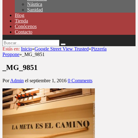
Náutica
Sanidad
Blog
Tienda
Conócenos
Contacto
Estás en:
Inicio
»
Google Street View Trusted
»
Pizzería
Peppone
»
_MG_9851
_MG_9851
Por
Admin
el
septiembre 1, 2016
0 Comments