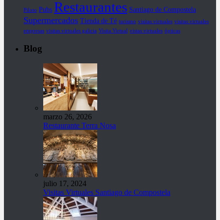
Restaurantes
Pubs
Santiago de Compostela
Piloto
Supermercados
Tienda de Té
turismo
visitas virtuales
visitas virtuales
empresas
visitas virtuales galicia
Visita Virtual
vistas virtuales
ópticas
Blog
marzo 26, 2026
Restaurante Terra Nosa
julio 17, 2024
Visitas Virtuales Santiago de Compostela