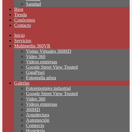
Sanidad
Blog
Tienda
Conócenos
Contacto
Inicio
Servicios
Multimedia 360VR
Visitas Virtuales 360HD
Video 360
Videos empresas
Google Street View Trusted
GigaPixel
Fotografía aérea
Galerías
Fotoreportajes industrial
Google Street View Trusted
Video 360
Videos empresas
360HD
Arquitectura
Automoción
Comercio
Hostelería