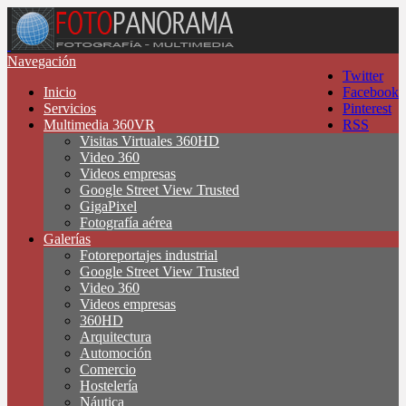
Navegación
Twitter
Inicio
Facebook
Servicios
Pinterest
Multimedia 360VR
RSS
Visitas Virtuales 360HD
Video 360
Videos empresas
Google Street View Trusted
GigaPixel
Fotografía aérea
Galerías
Fotoreportajes industrial
Google Street View Trusted
Video 360
Videos empresas
360HD
Arquitectura
Automoción
Comercio
Hostelería
Náutica