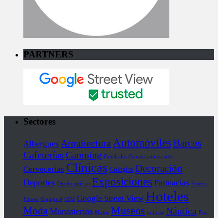
PARTNERS
Sectores
Automóviles
Barcos
Arquitectura
Albergues
Cafeterías
Camping
Catedrales
Centros comerciales
Clínicas
Decoración
Cervecerías
Colegios
Exposiciones
Deportes
Farmacias
Diseño gráfico
Fisterra
Hoteles
Google Street View
Fitness
Gigapixel
GIM
Museos
Moda
Náutica
Monasterios
Motos
noticias
Piso