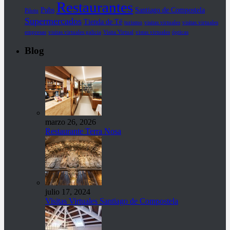
Restaurantes
Pubs
Santiago de Compostela
Piloto
Supermercados
Tienda de Té
turismo
visitas virtuales
visitas virtuales
empresas
visitas virtuales galicia
Visita Virtual
vistas virtuales
ópticas
Blog
marzo 26, 2026
Restaurante Terra Nosa
julio 17, 2024
Visitas Virtuales Santiago de Compostela