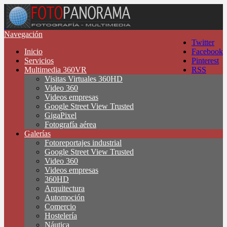
Navegación
Twitter
Inicio
Facebook
Servicios
Pinterest
Multimedia 360VR
RSS
Visitas Virtuales 360HD
Video 360
Videos empresas
Google Street View Trusted
GigaPixel
Fotografía aérea
Galerías
Fotoreportajes industrial
Google Street View Trusted
Video 360
Videos empresas
360HD
Arquitectura
Automoción
Comercio
Hostelería
Náutica