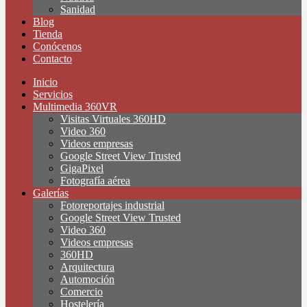
Sanidad
Blog
Tienda
Conócenos
Contacto
Inicio
Servicios
Multimedia 360VR
Visitas Virtuales 360HD
Video 360
Videos empresas
Google Street View Trusted
GigaPixel
Fotografía aérea
Galerías
Fotoreportajes industrial
Google Street View Trusted
Video 360
Videos empresas
360HD
Arquitectura
Automoción
Comercio
Hostelería