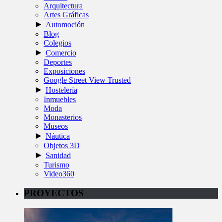
Arquitectura
Artes Gráficas
►
Automoción
Blog
Colegios
►
Comercio
Deportes
Exposiciones
Google Street View Trusted
►
Hostelería
Inmuebles
Moda
Monasterios
Museos
►
Náutica
Objetos 3D
►
Sanidad
Turismo
Video360
PROYECTOS