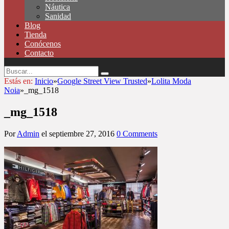
Náutica
Sanidad
Blog
Tienda
Conócenos
Contacto
Estás en:
Inicio
»
Google Street View Trusted
»
Lolita Moda
Noia
»
_mg_1518
_mg_1518
Por
Admin
el
septiembre 27, 2016
0 Comments