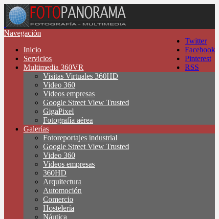
Navegación
Twitter
Inicio
Facebook
Servicios
Pinterest
Multimedia 360VR
RSS
Visitas Virtuales 360HD
Video 360
Videos empresas
Google Street View Trusted
GigaPixel
Fotografía aérea
Galerías
Fotoreportajes industrial
Google Street View Trusted
Video 360
Videos empresas
360HD
Arquitectura
Automoción
Comercio
Hostelería
Náutica