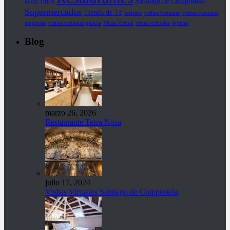
Pubs
Santiago de Compostela
Piloto
Supermercados
Tienda de Té
turismo
visitas virtuales
visitas virtuales
empresas
visitas virtuales galicia
Visita Virtual
vistas virtuales
ópticas
Blog
marzo 26, 2026
Restaurante Terra Nosa
julio 17, 2024
Visitas Virtuales Santiago de Compostela