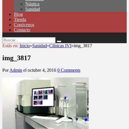
Náutica
Sanidad
Blog
Tienda
Conócenos
Contacto
Estás en:
Inicio
»
Sanidad
»
Clínicas IVI
»
img_3817
img_3817
Por
Admin
el
octubre 4, 2016
0 Comments