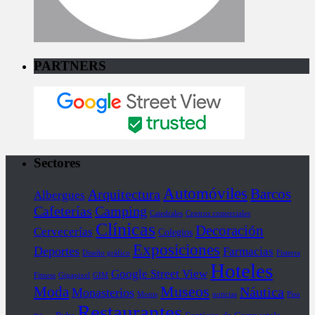
PARTNERS
Sectores
Automóviles
Barcos
Arquitectura
Albergues
Cafeterías
Camping
Catedrales
Centros comerciales
Clínicas
Decoración
Cervecerías
Colegios
Exposiciones
Deportes
Farmacias
Diseño gráfico
Fisterra
Hoteles
Google Street View
Fitness
Gigapixel
GIM
Museos
Moda
Náutica
Monasterios
Motos
noticias
Piso
Restaurantes