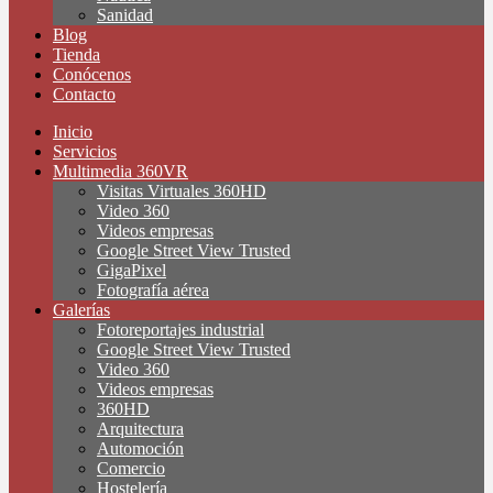
Sanidad
Blog
Tienda
Conócenos
Contacto
Inicio
Servicios
Multimedia 360VR
Visitas Virtuales 360HD
Video 360
Videos empresas
Google Street View Trusted
GigaPixel
Fotografía aérea
Galerías
Fotoreportajes industrial
Google Street View Trusted
Video 360
Videos empresas
360HD
Arquitectura
Automoción
Comercio
Hostelería