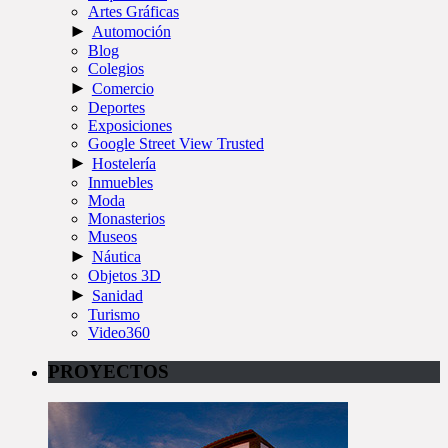
Artes Gráficas
►
Automoción
Blog
Colegios
►
Comercio
Deportes
Exposiciones
Google Street View Trusted
►
Hostelería
Inmuebles
Moda
Monasterios
Museos
►
Náutica
Objetos 3D
►
Sanidad
Turismo
Video360
PROYECTOS