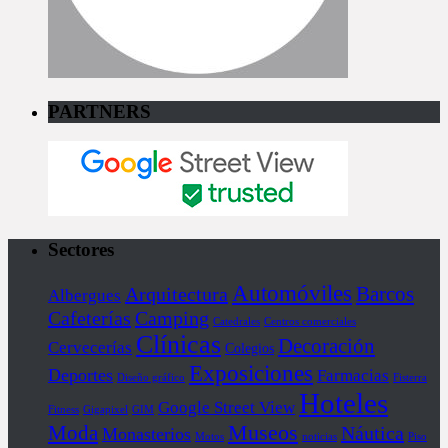
PARTNERS
Sectores
Automóviles
Barcos
Arquitectura
Albergues
Cafeterías
Camping
Catedrales
Centros comerciales
Clínicas
Decoración
Cervecerías
Colegios
Exposiciones
Deportes
Farmacias
Diseño gráfico
Fisterra
Hoteles
Google Street View
Fitness
Gigapixel
GIM
Museos
Moda
Náutica
Monasterios
Motos
noticias
Piso