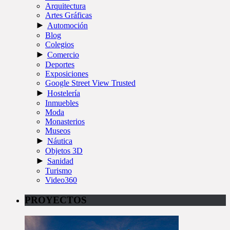
Arquitectura
Artes Gráficas
►
Automoción
Blog
Colegios
►
Comercio
Deportes
Exposiciones
Google Street View Trusted
►
Hostelería
Inmuebles
Moda
Monasterios
Museos
►
Náutica
Objetos 3D
►
Sanidad
Turismo
Video360
PROYECTOS