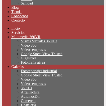
Sanidad
Blog
Tienda
Conócenos
Contacto
Inicio
Servicios
Multimedia 360VR
Visitas Virtuales 360HD
Video 360
Videos empresas
Google Street View Trusted
GigaPixel
Fotografía aérea
Galerías
Fotoreportajes industrial
Google Street View Trusted
Video 360
Videos empresas
360HD
Arquitectura
Automoción
Comercio
Hostelería