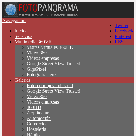
Navegación
Twitter
Inicio
Facebook
Servicios
Pinterest
Multimedia 360VR
RSS
Visitas Virtuales 360HD
Video 360
Videos empresas
Google Street View Trusted
GigaPixel
Fotografía aérea
Galerías
Fotoreportajes industrial
Google Street View Trusted
Video 360
Videos empresas
360HD
Arquitectura
Automoción
Comercio
Hostelería
Náutica