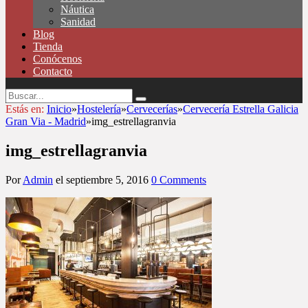
Náutica
Sanidad
Blog
Tienda
Conócenos
Contacto
Estás en:
Inicio
»
Hostelería
»
Cervecerías
»
Cervecería Estrella Galicia
Gran Via - Madrid
»
img_estrellagranvia
img_estrellagranvia
Por
Admin
el
septiembre 5, 2016
0 Comments