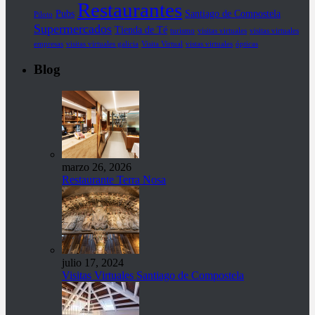
Restaurantes
Pubs
Santiago de Compostela
Piloto
Supermercados
Tienda de Té
turismo
visitas virtuales
visitas virtuales
empresas
visitas virtuales galicia
Visita Virtual
vistas virtuales
ópticas
Blog
marzo 26, 2026
Restaurante Terra Nosa
julio 17, 2024
Visitas Virtuales Santiago de Compostela