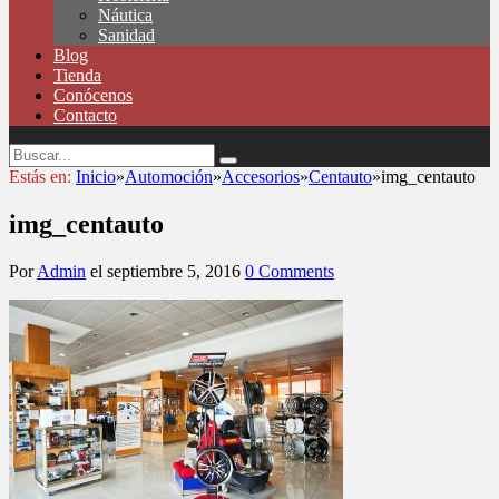
Náutica
Sanidad
Blog
Tienda
Conócenos
Contacto
Estás en:
Inicio
»
Automoción
»
Accesorios
»
Centauto
»
img_centauto
img_centauto
Por
Admin
el
septiembre 5, 2016
0 Comments