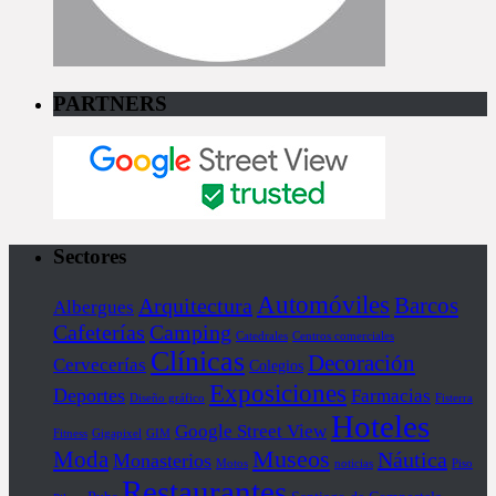
PARTNERS
Sectores
Automóviles
Barcos
Arquitectura
Albergues
Cafeterías
Camping
Catedrales
Centros comerciales
Clínicas
Decoración
Cervecerías
Colegios
Exposiciones
Deportes
Farmacias
Diseño gráfico
Fisterra
Hoteles
Google Street View
Fitness
Gigapixel
GIM
Museos
Moda
Náutica
Monasterios
Motos
noticias
Piso
Restaurantes