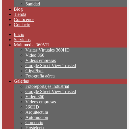
Sanidad
Blog
Tienda
Conócenos
Contacto
Inicio
Servicios
Multimedia 360VR
Visitas Virtuales 360HD
Video 360
Videos empresas
Google Street View Trusted
GigaPixel
Fotografía aérea
Galerías
Fotoreportajes industrial
Google Street View Trusted
Video 360
Videos empresas
360HD
Arquitectura
Automoción
Comercio
Hostelería