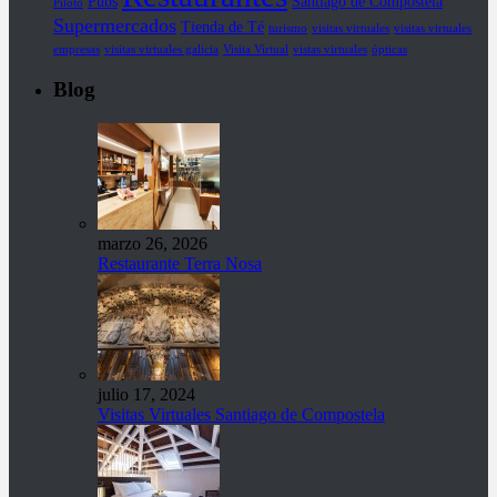
Pubs
Santiago de Compostela
Piloto
Supermercados
Tienda de Té
turismo
visitas virtuales
visitas virtuales
empresas
visitas virtuales galicia
Visita Virtual
vistas virtuales
ópticas
Blog
marzo 26, 2026
Restaurante Terra Nosa
julio 17, 2024
Visitas Virtuales Santiago de Compostela