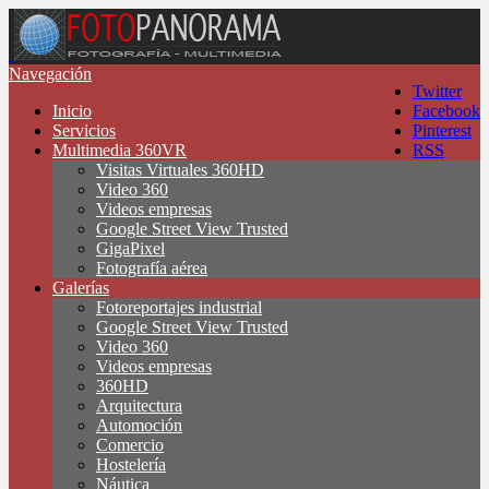
Navegación
Twitter
Inicio
Facebook
Servicios
Pinterest
Multimedia 360VR
RSS
Visitas Virtuales 360HD
Video 360
Videos empresas
Google Street View Trusted
GigaPixel
Fotografía aérea
Galerías
Fotoreportajes industrial
Google Street View Trusted
Video 360
Videos empresas
360HD
Arquitectura
Automoción
Comercio
Hostelería
Náutica