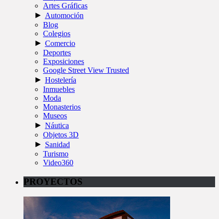
Artes Gráficas
►
Automoción
Blog
Colegios
►
Comercio
Deportes
Exposiciones
Google Street View Trusted
►
Hostelería
Inmuebles
Moda
Monasterios
Museos
►
Náutica
Objetos 3D
►
Sanidad
Turismo
Video360
PROYECTOS